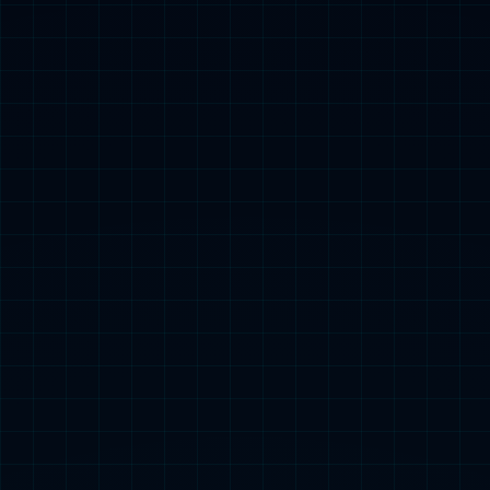
品质与创新
全球“黄金奶
源”
1+6+N全球
科研智慧链
全
自控产业链
差
异化发展